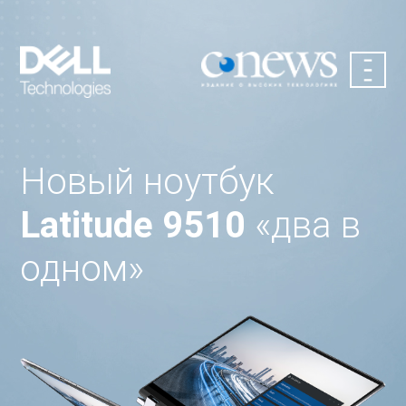
Новый ноутбук
Latitude 9510
«два в
одном»