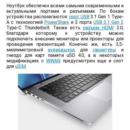
Ноутбук обеспечен всеми самыми современными и
актуальными портами и разъемами. По бокам
устройства располагаются:
порт USB
3.1 Gen 1 Type-
А с технологией
PowerShare
и 2 порта
USB 3.1 Gen 2
Type-C Thunderbolt. Также есть
разъем HDMI
2.0,
благодаря которому к устройству можно
подключать внешние мониторы или проекторы для
проведения презентаций. Конечно же, есть 3,5-
миллиметровый
аудиовыход
для
гарнитуры
и
гнездо для карт памяти uSD 4.0, а в некоторых
модификациях с
WWAN
предусмотрен еще и слот
для
uSIM
.