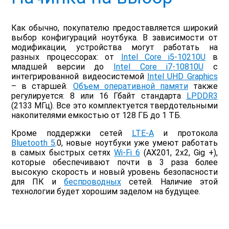
Как обычно, покупателю предоставляется широкий
выбор конфигураций ноутбука. В зависимости от
модификации, устройства могут работать на
разных процессорах: от
Intel Core i5-10210U
в
младшей версии до
Intel Core i7-10810U
с
интегрированной видеосистемой
Intel UHD Graphics
– в старшей.
Объем оперативной памяти
также
регулируется: 8 или 16 Гбайт стандарта
LPDDR3
(2133 МГц). Все это комплектуется твердотельными
накопителями емкостью от 128 ГБ до 1 ТБ.
Кроме поддержки сетей
LTE-A
и протокола
Bluetooth 5
.0, новые ноутбуки уже умеют работать
в самых быстрых сетях
Wi-Fi 6
(AX201, 2x2, Gig +),
которые обеспечивают почти в 3 раза более
высокую скорость и новый уровень безопасности
для ПК и
беспроводных
сетей. Наличие этой
технологии будет хорошим заделом на будущее.